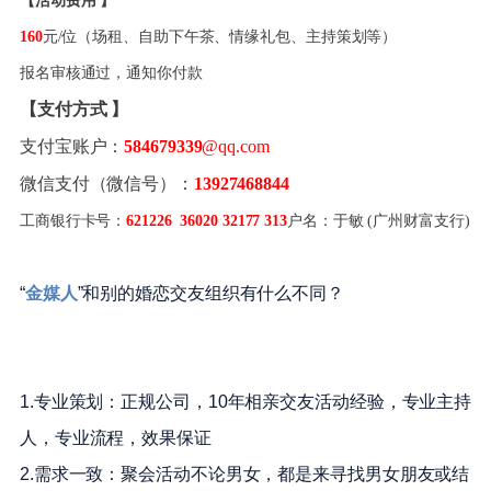
【
活动费用
】
160
元/位（场租、自助下午茶、情缘礼包、主持策划等）
报名审核通过，通知你付款
【
支付方式
】
支付宝账户：
584679339
@qq.com
微信支付（微信号）：
13927468844
工商银行卡号：
621226 36020 32177 313
户名：于敏 (广州财富支行)
“
金媒人
”和别的婚恋交友组织有什么不同？
1.专业策划：正规公司，10年相亲交友活动经验，专业主持
人，专业流程，效果保证
2.需求一致：聚会活动不论男女，都是来寻找男女朋友或结